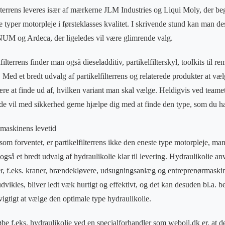
lterrens leveres især af mærkerne JLM Industries og Liqui Moly, der be
re typer motorpleje i førsteklasses kvalitet. I skrivende stund kan man 
ENUM og Ardeca, der ligeledes vil være glimrende valg.
ilterrens finder man også dieseladditiv, partikelfilterskyl, toolkits til r
. Med et bredt udvalg af partikelfilterrens og relaterede produkter at v
være at finde ud af, hvilken variant man skal vælge. Heldigvis ved team
g de vil med sikkerhed gerne hjælpe dig med at finde den type, som du ha
 maskinens levetid
om forventet, er partikelfilterrens ikke den eneste type motorpleje, man
også et bredt udvalg af hydraulikolie klar til levering. Hydraulikolie an
er, f.eks. kraner, brændekløvere, udsugningsanlæg og entreprenørmaskin
 udvikles, bliver ledt væk hurtigt og effektivt, og det kan desuden bl.a. 
vigtigt at vælge den optimale type hydraulikolie.
øbe f.eks. hydraulikolie ved en specialforhandler som weboil.dk er, at d