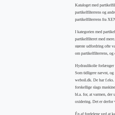
Kataloget med partikelfi
partikelfilterrens og and
partikelfilterrens fra X
I kategorien med partikelf
partikelfilteret med mere
største udfordring ofte 
om partikelfilterrens, o
Hydraulikolie forlænger
Som tidligere nævnt, og s
weboil.dk. De har f.eks. 
forskellige slags maskin
bl.a. for, at varmen, der
oxidering. Det er derfor 
Én af fordelene ved at k