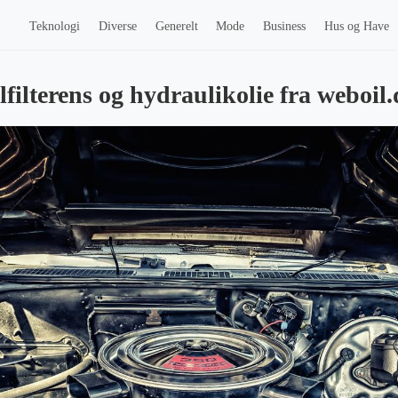
Teknologi
Diverse
Generelt
Mode
Business
Hus og Have
filterens og hydraulikolie fra weboil