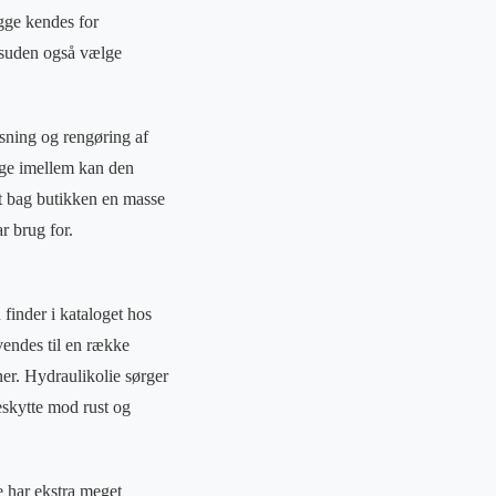
gge kendes for
desuden også vælge
ensning og rengøring af
ælge imellem kan den
et bag butikken en masse
r brug for.
 finder i kataloget hos
vendes til en række
er. Hydraulikolie sørger
beskytte mod rust og
e har ekstra meget