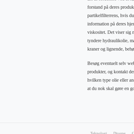
forstand på deres produkt
partikelfilterrens, hvis 
information på deres hje
viskositet. Det viser sig
tyndere hydraulikolie, må
kraner og lignende, behø
Besøg eventuelt selv webo
produkter, og kontakt dem
hvilken type olie eller 
at du nok skal gøre en g
Teknologi
Diverse
G