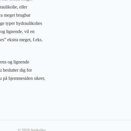
aulikolie, eller
tra meget brugbar
ge typer hydraulikolies
 og lignende, vil en
es” ekstra meget, f.eks.
rrens og lignende
 beslutter dig for
au på hjemmesiden sikrer,
© 2026 Artikelhq