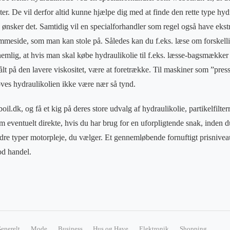
er. De vil derfor altid kunne hjælpe dig med at finde den rette type hydr
du ønsker det. Samtidig vil en specialforhandler som regel også have eks
mmeside, som man kan stole på. Således kan du f.eks. læse om forskelli
 nemlig, at hvis man skal købe hydraulikolie til f.eks. læsse-bagsmækker
lt på den lavere viskositet, være at foretrække. Til maskiner som ”press
ves hydraulikolien ikke være nær så tynd.
il.dk, og få et kig på deres store udvalg af hydraulikolie, partikelfilte
 eventuelt direkte, hvis du har brug for en uforpligtende snak, inden du
andre typer motorpleje, du vælger. Et gennemløbende fornuftigt prisnive
od handel.
enerelt
Mode
Business
Hus og Have
Elektronik
Shopping