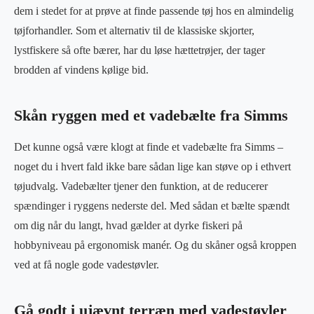
dem i stedet for at prøve at finde passende tøj hos en almindelig
tøjforhandler. Som et alternativ til de klassiske skjorter,
lystfiskere så ofte bærer, har du løse hættetrøjer, der tager
brodden af vindens kølige bid.
Skån ryggen med et vadebælte fra Simms
Det kunne også være klogt at finde et vadebælte fra Simms –
noget du i hvert fald ikke bare sådan lige kan støve op i ethvert
tøjudvalg. Vadebælter tjener den funktion, at de reducerer
spændinger i ryggens nederste del. Med sådan et bælte spændt
om dig når du langt, hvad gælder at dyrke fiskeri på
hobbyniveau på ergonomisk manér. Og du skåner også kroppen
ved at få nogle gode vadestøvler.
Gå godt i ujævnt terræn med vadestøvler