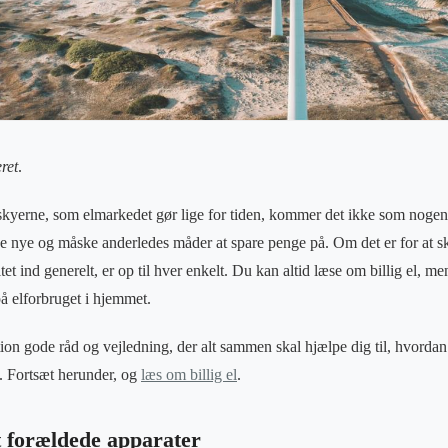
ret
.
 skyerne, som elmarkedet gør lige for tiden, kommer det ikke som nogen
de nye og måske anderledes måder at spare penge på. Om det er for at 
tet ind generelt, er op til hver enkelt. Du kan altid læse om billig el, me
på elforbruget i hjemmet.
tion gode råd og vejledning, der alt sammen skal hjælpe dig til, hvorda
s. Fortsæt herunder, og
læs om billig el
.
t forældede apparater