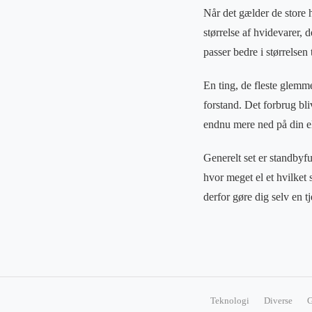
Når det gælder de store h
størrelse af hvidevarer, 
passer bedre i størrelsen
En ting, de fleste glemme
forstand. Det forbrug bl
endnu mere ned på din el
Generelt set er standbyf
hvor meget el et hvilket
derfor gøre dig selv en t
Teknologi
Diverse
G