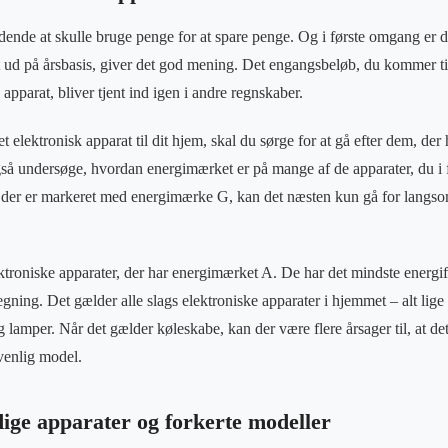
ende at skulle bruge penge for at spare penge. Og i første omgang er d
t ud på årsbasis, giver det god mening. Det engangsbeløb, du kommer til 
 apparat, bliver tjent ind igen i andre regnskaber.
 elektronisk apparat til dit hjem, skal du sørge for at gå efter dem, der 
å undersøge, hvordan energimærket er på mange af de apparater, du i f
, der er markeret med energimærke G, kan det næsten kun gå for langso
lektroniske apparater, der har energimærket A. De har det mindste ener
egning. Det gælder alle slags elektroniske apparater i hjemmet – alt lige 
 lamper. Når det gælder køleskabe, kan der være flere årsager til, at det 
venlig model.
ge apparater og forkerte modeller