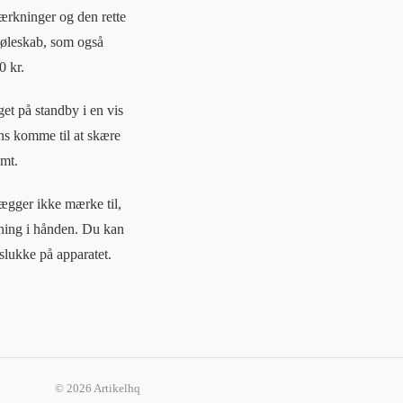
mærkninger og den rette
 køleskab, som også
0 kr.
get på standby i en vis
ns komme til at skære
omt.
lægger ikke mærke til,
gning i hånden. Du kan
 slukke på apparatet.
© 2026 Artikelhq