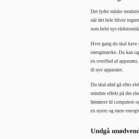
Det lyder måske modstrid
når det hele bliver regne
som helst nyt elektronisk
Hver gang du skal have et
energimærke. Du kan ogs
en overflod af apparater
til nye apparater.
Du skal altid gå efter e
mindste effekt på din elr
føntørrer til computere og
en nyere og mere energi
Undgå unødvendi