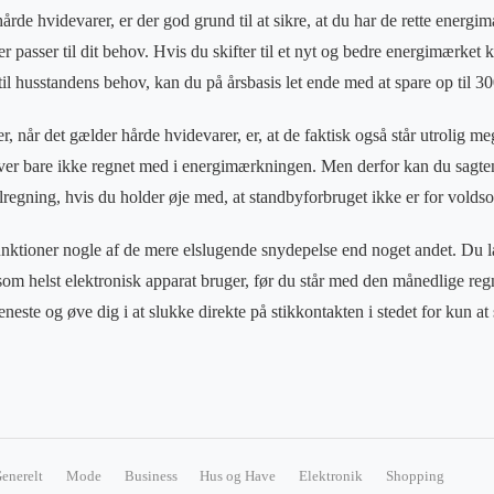
årde hvidevarer, er der god grund til at sikre, at du har de rette energi
der passer til dit behov. Hvis du skifter til et nyt og bedre energimærket
 til husstandens behov, kan du på årsbasis let ende med at spare op til 30
r, når det gælder hårde hvidevarer, er, at de faktisk også står utrolig me
iver bare ikke regnet med i energimærkningen. Men derfor kan du sagte
regning, hvis du holder øje med, at standbyforbruget ikke er for volds
unktioner nogle af de mere elslugende snydepelse end noget andet. Du 
 som helst elektronisk apparat bruger, før du står med den månedlige re
jeneste og øve dig i at slukke direkte på stikkontakten i stedet for kun at
enerelt
Mode
Business
Hus og Have
Elektronik
Shopping