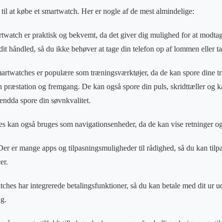
til at købe et smartwatch. Her er nogle af de mest almindelige:
watch er praktisk og bekvemt, da det giver dig mulighed for at modta
 dit håndled, så du ikke behøver at tage din telefon op af lommen eller t
rtwatches er populære som træningsværktøjer, da de kan spore dine tr
 præstation og fremgang. De kan også spore din puls, skridttæller og 
endda spore din søvnkvalitet.
 kan også bruges som navigationsenheder, da de kan vise retninger og 
er er mange apps og tilpasningsmuligheder til rådighed, så du kan tilpa
er.
ches har integrerede betalingsfunktioner, så du kan betale med dit ur u
ig.