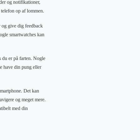
er og notifikationer,
n telefon op af lommen.
r og give dig feedback
nogle smartwatches kan
s du er på farten. Nogle
le have din pung eller
 smartphone. Det kan
 navigere og meget mere.
atibelt med din