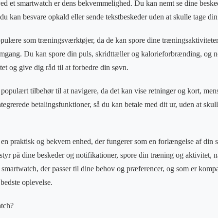
 ved et smartwatch er dens bekvemmelighed. Du kan nemt se dine besked
 du kan besvare opkald eller sende tekstbeskeder uden at skulle tage di
ulære som træningsværktøjer, da de kan spore dine træningsaktivitete
mgang. Du kan spore din puls, skridttæller og kalorieforbrænding, og 
et og give dig råd til at forbedre din søvn.
populært tilbehør til at navigere, da det kan vise retninger og kort, men
egrerede betalingsfunktioner, så du kan betale med dit ur, uden at skul
ch en praktisk og bekvem enhed, der fungerer som en forlængelse af din
styr på dine beskeder og notifikationer, spore din træning og aktivitet,
et smartwatch, der passer til dine behov og præferencer, og som er komp
 bedste oplevelse.
atch?