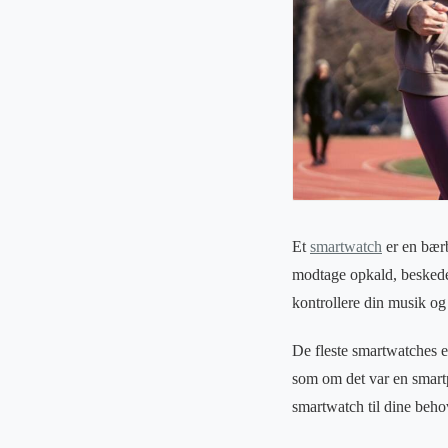
Et
smartwatch
er en bærb
modtage opkald, beskeder 
kontrollere din musik o
De fleste smartwatches e
som om det var en smartp
smartwatch til dine beho