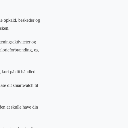
ge opkald, beskeder og
asken.
æningsaktiviteter og
kalorieforbrænding, og
kort på dit håndled.
sse dit smartwatch til
den at skulle have din