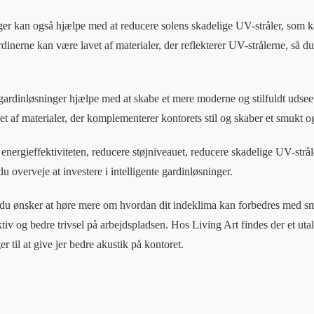
nger kan også hjælpe med at reducere solens skadelige UV-stråler, som 
rdinerne kan være lavet af materialer, der reflekterer UV-strålerne, så 
 gardinløsninger hjælpe med at skabe et mere moderne og stilfuldt udsee
 af materialer, der komplementerer kontorets stil og skaber et smukt og 
 energieffektiviteten, reducere støjniveauet, reducere skadelige UV-str
 du overveje at investere i intelligente gardinløsninger.
 du ønsker at høre mere om hvordan dit indeklima kan forbedres med s
ktiv og bedre trivsel på arbejdspladsen. Hos Living Art findes der et utal a
er til at give jer bedre akustik på kontoret.