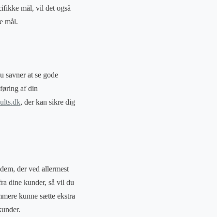
ifikke mål, vil det også
e mål.
du savner at se gode
føring af din
ults.dk
, der kan sikre dig
l dem, der ved allermest
a dine kunder, så vil du
emmere kunne sætte ekstra
kunder.