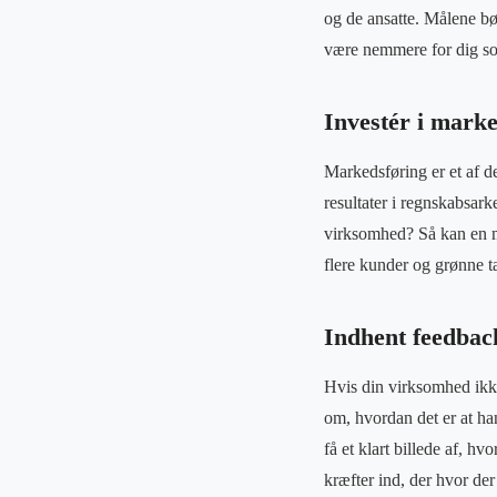
og de ansatte. Målene bø
være nemmere for dig som
Investér i marke
Markedsføring er et af d
resultater i regnskabsar
virksomhed? Så kan en m
flere kunder og grønne t
Indhent feedbac
Hvis din virksomhed ikke 
om, hvordan det er at ha
få et klart billede af, h
kræfter ind, der hvor der