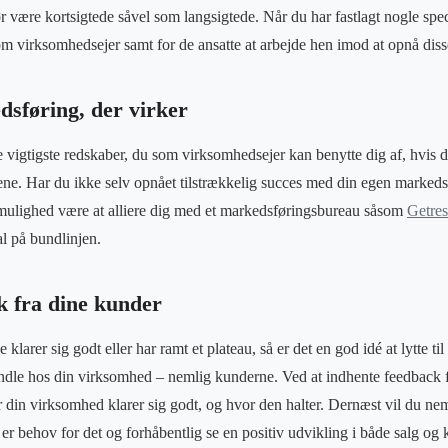
r være kortsigtede såvel som langsigtede. Når du har fastlagt nogle spec
 virksomhedsejer samt for de ansatte at arbejde hen imod at opnå diss
dsføring, der virker
e vigtigste redskaber, du som virksomhedsejer kan benytte dig af, hvis 
kene. Har du ikke selv opnået tilstrækkelig succes med din egen markeds
ulighed være at alliere dig med et markedsføringsbureau såsom
Getres
al på bundlinjen.
k fra dine kunder
klarer sig godt eller har ramt et plateau, så er det en god idé at lytte ti
ndle hos din virksomhed – nemlig kunderne. Ved at indhente feedback fr
vor din virksomhed klarer sig godt, og hvor den halter. Dernæst vil du n
 er behov for det og forhåbentlig se en positiv udvikling i både salg og 