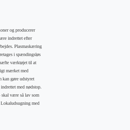
tioner og producerer
re indrettet efter
rbejdes. Plasmaskæring
oretages i spændingsløs
æfte værktøjet til at
ligt mærket med
 kan gøre udstyret
 indrettet med nødstop.
 skal være så lav som
gt. Lokaludsugning med