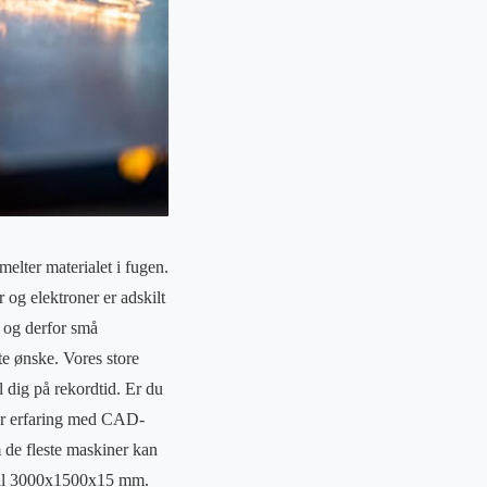
elter materialet i fugen.
 og elektroner er adskilt
g og derfor små
te ønske. Vores store
l dig på rekordtid. Er du
 stor erfaring med CAD-
m de fleste maskiner kan
 til 3000x1500x15 mm.