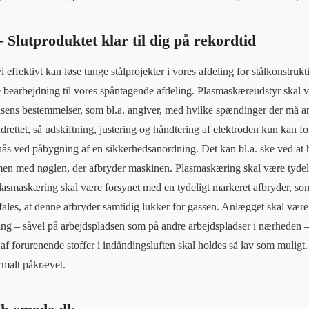
Slutproduktet klar til dig på rekordtid
effektivt kan løse tunge stålprojekter i vores afdeling for stålkonstruk
e bearbejdning til vores spåntagende afdeling. Plasmaskæreudstyr skal væ
sens bestemmelser, som bl.a. angiver, med hvilke spændinger der må a
drettet, så udskiftning, justering og håndtering af elektroden kun kan f
nås ved påbygning af en sikkerhedsanordning. Det kan bl.a. ske ved at h
en med nøglen, der afbryder maskinen. Plasmaskæring skal være tyde
smaskæring skal være forsynet med en tydeligt markeret afbryder, som
ales, at denne afbryder samtidig lukker for gassen. Anlægget skal være
ng – såvel på arbejdspladsen som på andre arbejdspladser i nærheden –
af forurenende stoffer i indåndingsluften skal holdes så lav som muli
rmalt påkrævet.