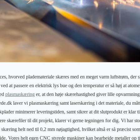
es, hvorved plademateriale skæres med en meget varm luftstrøm, der sm
d at passere en elektrisk lys bue og den temperatur er så høj at atomer
ved
plasmaskæring
er, at den høje skærehastighed giver lille opvarmnin
de.dk laver vi plasmaskæring samt laserskæring i det materiale, du måt
kplader minimerer leveringstiden, samt sikrer at dit slutprodukt er klar ti
evere skærefiler til dit projekt, klarer vi gerne tegningen for dig. Vi har
 skæring helt ned til 0,2 mm nøjagtighed, hvilket altså er så præcist so
ejde. Vores helt egen CNC styrede maskiner kan bearbejde metaller op