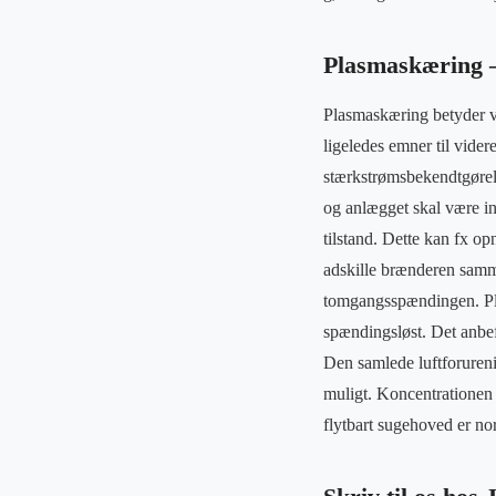
Plasmaskæring – 
Plasmaskæring betyder vi 
ligeledes emner til vider
stærkstrømsbekendtgørel
og anlægget skal være in
tilstand. Dette kan fx op
adskille brænderen samm
tomgangsspændingen. Pla
spændingsløst. Det anbef
Den samlede luftforureni
muligt. Koncentrationen 
flytbart sugehoved er no