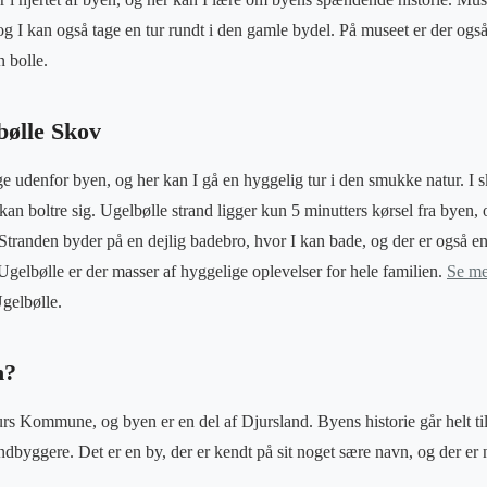
og I kan også tage en tur rundt i den gamle bydel. På museet er der også
n bolle.
bølle Skov
ge udenfor byen, og her kan I gå en hyggelig tur i den smukke natur. I 
an boltre sig. Ugelbølle strand ligger kun 5 minutters kørsel fra byen,
 Stranden byder på en dejlig badebro, hvor I kan bade, og der er også en
 Ugelbølle er der masser af hyggelige oplevelser for hele familien.
Se me
gelbølle.
n?
rs Kommune, og byen er en del af Djursland. Byens historie går helt tilb
dbyggere. Det er en by, der er kendt på sit noget sære navn, og der er