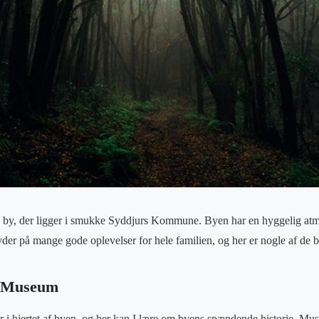
g by, der ligger i smukke Syddjurs Kommune. Byen har en hyggelig atm
der på mange gode oplevelser for hele familien, og her er nogle af de b
e Museum
 i hjertet af byen, og her kan I lære om byens spændende historie. Mu