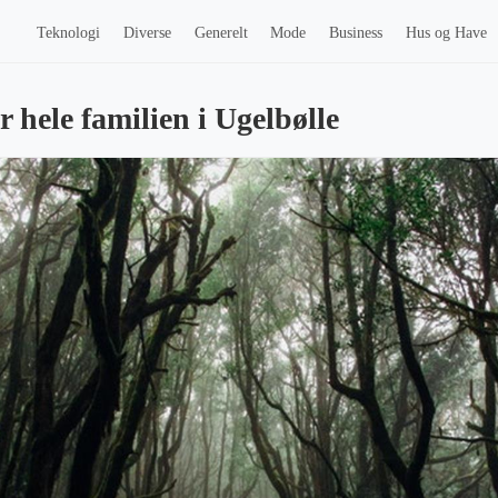
Teknologi
Diverse
Generelt
Mode
Business
Hus og Have
r hele familien i Ugelbølle