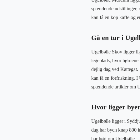
spændende udstillinger, 
kan få en kop kaffe og e
Gå en tur i Ugel
Ugelbølle Skov ligger li
legeplads, hvor børnene k
dejlig dag ved Kattegat.
kan få en forfriskning. I
spændende artikler om U
Hvor ligger bye
Ugelbølle ligger i Syddju
dag har byen knap 800 in
har hørt om Ugelbølle.