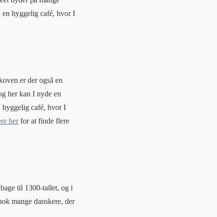
 en hyggelig café, hvor I
skoven er der også en
 og her kan I nyde en
 hyggelig café, hvor I
re her
for at finde flere
age til 1300-tallet, og i
 nok mange danskere, der