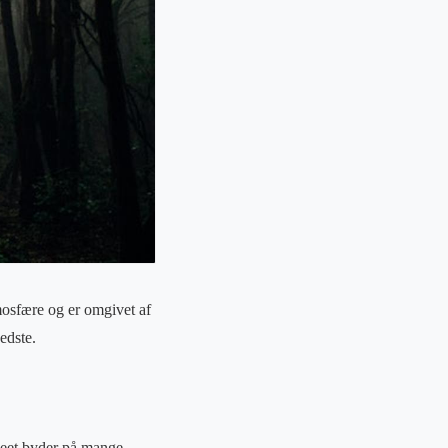
osfære og er omgivet af
edste.
seet byder på mange