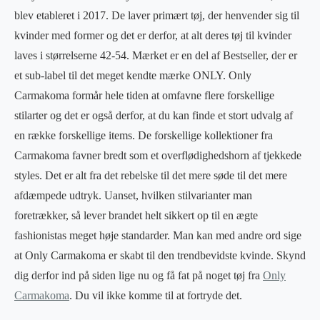
blev etableret i 2017. De laver primært tøj, der henvender sig til
kvinder med former og det er derfor, at alt deres tøj til kvinder
laves i størrelserne 42-54. Mærket er en del af Bestseller, der er
et sub-label til det meget kendte mærke ONLY. Only
Carmakoma formår hele tiden at omfavne flere forskellige
stilarter og det er også derfor, at du kan finde et stort udvalg af
en række forskellige items. De forskellige kollektioner fra
Carmakoma favner bredt som et overflødighedshorn af tjekkede
styles. Det er alt fra det rebelske til det mere søde til det mere
afdæmpede udtryk. Uanset, hvilken stilvarianter man
foretrækker, så lever brandet helt sikkert op til en ægte
fashionistas meget høje standarder. Man kan med andre ord sige
at Only Carmakoma er skabt til den trendbevidste kvinde. Skynd
dig derfor ind på siden lige nu og få fat på noget tøj fra
Only
Carmakoma
. Du vil ikke komme til at fortryde det.