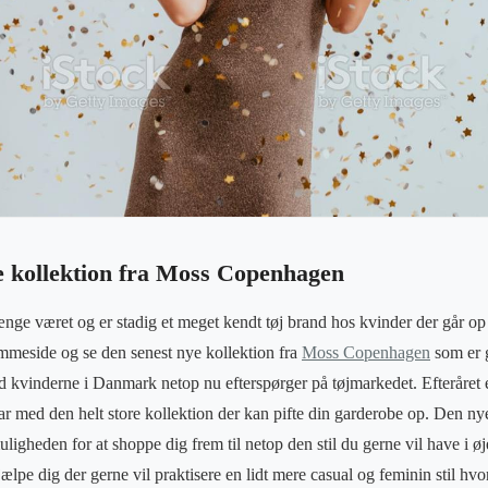
e kollektion fra Moss Copenhagen
e været og er stadig et meget kendt tøj brand hos kvinder der går op 
mmeside og se den senest nye kollektion fra
Moss Copenhagen
som er g
d kvinderne i Danmark netop nu efterspørger på tøjmarkedet. Efteråret
med den helt store kollektion der kan pifte din garderobe op. Den nye
igheden for at shoppe dig frem til netop den stil du gerne vil have i ø
pe dig der gerne vil praktisere en lidt mere casual og feminin stil hv