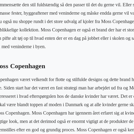
mmensætte den stil fuldstændig så den passer til det du gerne vil. Eller
masse fester, hyggeaftener med veninderne og måske endda gerne vil vær
du også nu shoppe rundt i det store udvalg af kjoler fra Moss Copenhage
blikkelige kollektion. Moss Copenhagen er også et brand der har et stort
pifte alt tøj op til hvad enten der er en dag på jobbet eller i skolen og 
n med veninderne i byen.
Moss Copenhagen
nhagen været velkendt for flotte og stilfulde designs og dette brand h
e. Siden start har det været en fast strategi man har arbejdet ud fra o
eresseret i hvad efterspørgslen hos de danske kvinder har været. Det er
al være blandt toppen af moden i Danmark og at alle kvinder gerne ska
oss Copenhagen. Moss Copenhagen har igennem året erfaret sig at kvind
rigtige look, men at det derimod også er enormt vigtigt at de produkter d
fremstilles efter en god og grundig proces. Moss Copenhagen er også kend