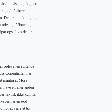
 står du måske og kigger
e godt forberedt til
n. Det er ikke kun tøj og
 udvalg af flotte og
sågar også hvis det er
ar oplevet en stigende
g Moss Copenhagen har
 et mantra at Moss
l have en eller anden
er faktisk ikke kun går
e køber har en god
t for at være et tøj