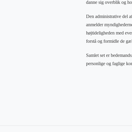
danne sig overblik og ho
Den administrative del a
anmelder myndighederne 
højtideligheden med even
forstå og formidle de gæ
Samlet set er bedemands
personlige og faglige ko