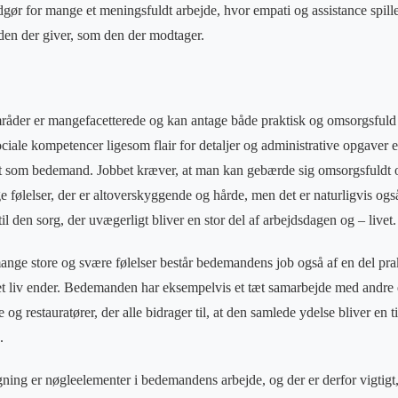
r for mange et meningsfuldt arbejde, hvor empati og assistance spille
 den der giver, som den der modtager.
der er mangefacetterede og kan antage både praktisk og omsorgsfuld k
ciale kompetencer ligesom flair for detaljer og administrative opgaver e
et som bedemand. Jobbet kræver, at man kan gebærde sig omsorgsfuldt 
 følelser, der er altoverskyggende og hårde, men det er naturligvis ogs
til den sorg, der uvægerligt bliver en stor del af arbejdsdagen og – livet
ge store og svære følelser består bedemandens job også af en del prak
r et liv ender. Bedemanden har eksempelvis et tæt samarbejde med andr
og restauratører, der alle bidrager til, at den samlede ydelse bliver en ti
e.
ing er nøgleelementer i bedemandens arbejde, og der er derfor vigtigt, a