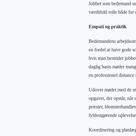
Jobbet som bedemand udgø
værdifuld rolle både for
Empati og praktik
Bedemandens arbejdsområ
en fordel at have gode so
hvis man bestrider jobb
daglig basis møder mange
en professionel distance 
Udover mødet med de man
opgaver, der opstår, nå
præster, blomsterhandlere 
fyldestgørende oplevels
Koordinering og planlægn