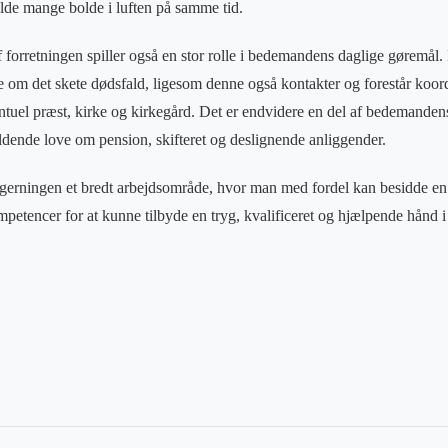
lde mange bolde i luften på samme tid.
f forretningen spiller også en stor rolle i bedemandens daglige gøremål.
om det skete dødsfald, ligesom denne også kontakter og forestår koo
tuel præst, kirke og kirkegård. Det er endvidere en del af bedemanden
ldende love om pension, skifteret og deslignende anliggender.
gerningen et bredt arbejdsområde, hvor man med fordel kan besidde en 
mpetencer for at kunne tilbyde en tryg, kvalificeret og hjælpende hånd 