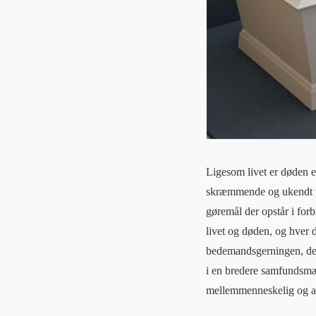
Ligesom livet er døden e
skræmmende og ukendt pun
gøremål der opstår i for
livet og døden, og hver 
bedemandsgerningen, der 
i en bredere samfundsmæ
mellemmenneskelig og admi