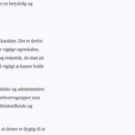
r en betydelig og
arakter. Det er derfor
r vigtige egenskaber,
og empatisk, da man på
å vigtigt at kunne holde
.
tiske og administrative
e erhvervsgrupper som
lfredsstillende og
t denne er dygtig til at