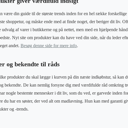
ukter giver værdifuld indsigt
n være din guide til de største trends inden for en hel række forskellig
næste shoppetur, og måske ende med at finde noget, der beriger dit liv. 
e udvalg af varer i butikkerne og på nettet, men med en hjælpende hånd
t bedste. Nyt site om produkter kan du have ved din side, når du leder eft
eget andet.
Besøg denne side for mere info
.
r og bekendte til råds
vilke produkter du skal lægge i kurven på din næste indkøbstur, så kan d
r og bekendte. De kan nemlig forsyne dig med værdifulde råd omkring t
ar nogle bestemte mennesker i dit liv, som du ved, er garvede inden fo
re du har en søster, der ved alt om madlavning. Hun kan med garanti g
kter og -trends.