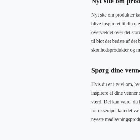
Nyt site om prod
Nyt site om produkter ka
blive inspireret til din 
overvældet over det stor
til blot det bedste af de
skønhedsprodukter og m
Spørg dine venne
Hvis du er i tvivl om, h
inspirere af dine venne
værd. Det kan være, du h
for eksempel kan det væ
nyeste madlavningsprodu