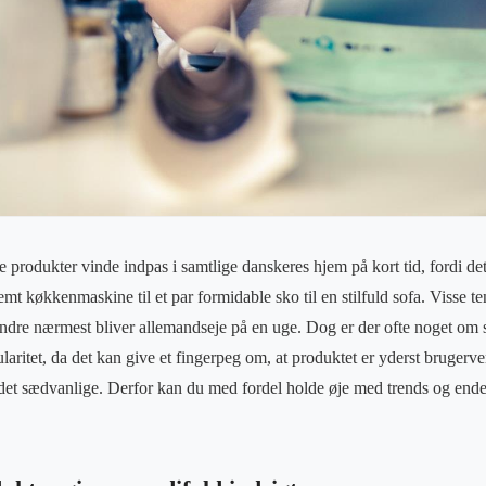
produkter vinde indpas i samtlige danskeres hjem på kort tid, fordi det
emt køkkenmaskine til et par formidable sko til en stilfuld sofa. Visse t
ndre nærmest bliver allemandseje på en uge. Dog er der ofte noget om 
aritet, da det kan give et fingerpeg om, at produktet er yderst brugervenl
 det sædvanlige. Derfor kan du med fordel holde øje med trends og ende