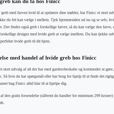
greb kan du få hos Finicc
 greb med farven hvid til at opdatere dine møbler, har Finicc et stort ud
tikke du frit kan vælge i mellem. Tjek hjemmesiden ud nu og se selv, hvil
. Der findes også greb i forskellige farver, så du kan vælge den farve, de
orskellige designs med hvide greb at vælge imellem. Du kan tjekke udv
perfekte hvide greb til dit hjem.
lse med handel af hvide greb hos Finicc
 et stort udvalg af alt der har med garderobeskabe og kommoder at gøre
. Så hvis du har spørgsmål eller har brug for hjælp til at finde det rigt
eamet bag Finicc altid klar til at hjælpe dig.
af den gratis forsendelse (såfremt du handler for minimum 299 kroner) o
øb.