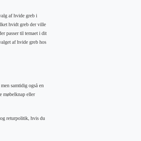
valg af hvide greb i
ket hvidt greb der ville
r passer til temaet i dit
alget af hvide greb hos
, men samtidig også en
ige møbelknap eller
g returpolitik, hvis du