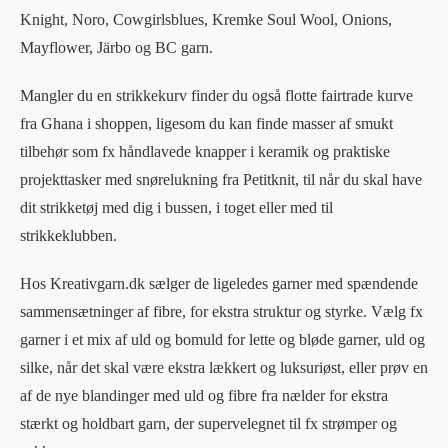
Knight, Noro, Cowgirlsblues, Kremke Soul Wool, Onions,
Mayflower, Järbo og BC garn.
Mangler du en strikkekurv finder du også flotte fairtrade kurve
fra Ghana i shoppen, ligesom du kan finde masser af smukt
tilbehør som fx håndlavede knapper i keramik og praktiske
projekttasker med snørelukning fra Petitknit, til når du skal have
dit strikketøj med dig i bussen, i toget eller med til
strikkeklubben.
Hos Kreativgarn.dk sælger de ligeledes garner med spændende
sammensætninger af fibre, for ekstra struktur og styrke. Vælg fx
garner i et mix af uld og bomuld for lette og bløde garner, uld og
silke, når det skal være ekstra lækkert og luksuriøst, eller prøv en
af de nye blandinger med uld og fibre fra nælder for ekstra
stærkt og holdbart garn, der supervelegnet til fx strømper og