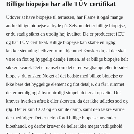
Billige biopejse har alle TÜV certifikat
Udover at have biopejse til terrassen, har Flame-it også mange
andre billige biopejse at byde på. Selvom det er billige biopejse,
er du stadig sikret en utrolig høj kvalitet. De er produceret i EU
og har TÜV certifikat. Billige biopejse kan skabe en rigtig
lækker stemning i ethvert rum i hjemmet. Ønsker du, at der skal
være en flot og hyggelig detalje i stuen, så er billige biopejse helt
sikkert svaret. Det er uanset om det er en væghængt eller to-sidet
biopejs, du ønsker. Noget af det bedste med billige biopejse er
ikke bare det hyggelige element og flot detalje, du får i rummet –
det er nemlig også hvor utroligt simpelt det er at opsætte. Der
kræves hverken aftræk eller skorsten, da der ikke udledes sod og
røg. Det er kun CO2 og en smule damp, samt den lækre varme
der medfølger. Det er netop fordi billige biopejse anvender
bioethanol, og derfor kræver de heller ikke meget vedligehold.