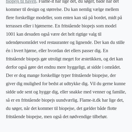
biopejs til haven
. Flame-it har lige det, du søger, både når det
kommer til design og størrelse. Du kan nemlig vælge mellem
flere forskellige modeller, som enten kan stå på bordet, midt på
terrassen eller i hjørnerne. En fritstående biopejs som model
1001 kan desuden også være det helt rigtige valg til
udendørsområdet ved restauranter og lignende. Der kan du stille
én i hvert hjørne, eller hvordan det ellers passer dig. En
fritstående biopejs gør utroligt meget for æstetikken, og det kan
derfor også gøre det endnu mere hyggeligt, at sidde i området.
Der er dog mange forskellige typer fritstående biopejse, der
giver dig mulighed for bedst at udtrykke dig. Vil du gerne kunne
sidde ude sent og hygge dig, eller snakke med venner og familie,
så er en fritstående biopejs uundværlig. Flame-it.dk har lige det,
du søger, når det kommer til biopejse, det gælder både flotte
fritstående biopejse, men også det nødvendige tilbehør.