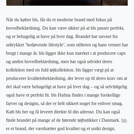
Når du køber bls, får du et moderne brand med fokus på
hovedbeklædning. Du kan være sikker på at bls passer perfekt,
og er behagelig at have på hver dag. Brandet har navnet fra
udtrykket ’bedøvende lifestyle’, som stifteren og hans venner har
brugt i mange år. bls ligger ikke kun mærket i at producere caps
og anden hovedbeklædning, men har også udvidet deres
kollektion med en fuld tøjkollektion. bls ligger vægt på at
producerer kvalitetsbeklædning, der lever op til deres krav om at
det skal være behageligt at have på hver dag – og så selvfølgelig
også have et perfekt fit. bls Hafnia findes i mange forskellige
farver og designs, så der er helt sikkert noget for enhver smag.
Køb bls her og få leveret direkte til din adresse. Du kan også
finde brandet på mange af de førende tøjbutikker i Danmark.
bls
er et brand, der værdsætter god kvalitet og et unikt design.