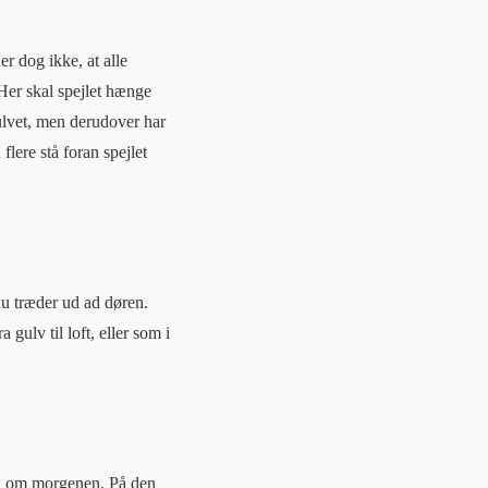
r dog ikke, at alle
 Her skal spejlet hænge
gulvet, men derudover har
lere stå foran spejlet
 du træder ud ad døren.
 gulv til loft, eller som i
j på om morgenen. På den