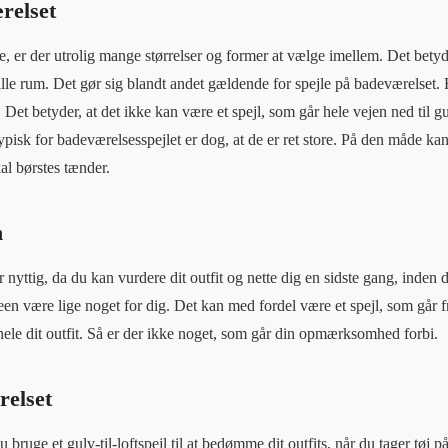
ærelset
, er der utrolig mange størrelser og former at vælge imellem. Det betyde
 alle rum. Det gør sig blandt andet gældende for spejle på badeværelset.
 Det betyder, at det ikke kan være et spejl, som går hele vejen ned til 
sk for badeværelsesspejlet er dog, at de er ret store. På den måde kan f
l børstes tænder.
n
 er nyttig, da du kan vurdere dit outfit og nette dig en sidste gang, inden
een være lige noget for dig. Det kan med fordel være et spejl, som går fra
 hele dit outfit. Så er der ikke noget, som går din opmærksomhed forbi.
relset
 bruge et gulv-til-loftspejl til at bedømme dit outfits, når du tager tø