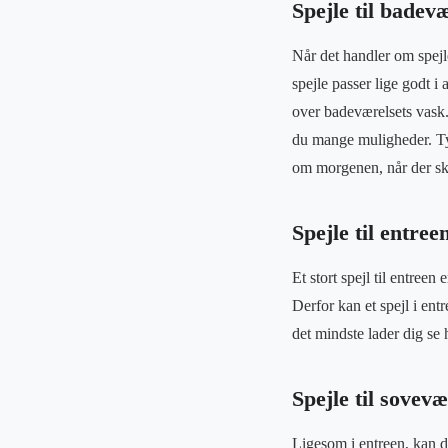
Spejle til badev
Når det handler om spejle
spejle passer lige godt i
over badeværelsets vask.
du mange muligheder. Typi
om morgenen, når der ska
Spejle til entree
Et stort spejl til entreen
Derfor kan et spejl i entr
det mindste lader dig se
Spejle til sovevæ
Ligesom i entreen, kan du