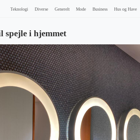
Teknologi
Diverse
Generelt
Mode
Business
Hus og Have
il spejle i hjemmet