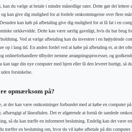
 kan du vælge at betale i mindre månedlige rater. Dette gør det lettere 
 og kan give dig mulighed for at fordele omkostningerne over flere mån
Desuden kan køb på afbetaling give dig mulighed for at få fat i en compu
miske rækkevidde. Dette kan være særlig gavnligt, hvis du har brug for
erholdning. Ved at vælge afbetaling kan du investere i en højtydende co
re op i lang tid. En anden fordel ved at købe på afbetaling er, at det oft
og onlineforhandlere tilbyder nemme ansøgningsprocesser, og godkende
 du kan tage din nye computer med hjem eller få den leveret hurtigt, så 
 uden forsinkelse.
ære opmærksom på?
e, at der kan være omkostninger forbundet med at købe en computer på 
, afhængigt af låneaftalen. Det er afgørende at forstå de samlede omkost
aling, så du kan træffe en informeret beslutning. Endelig kan det være 
 du træffer en beslutning om, hvor du vil købe afbetale på din computer.