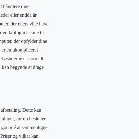
at håndtere dine
eder eller endda år,
ter, der ellers ville have
 en kraftig maskine til
mputer, der opfylder dine
e er en ukompliceret
lsestiderne er normalt
du kan begynde at drage
afbetaling. Dette kan
ninger, før du beslutter
en god idé at sammenligne
 Priser og vilkår kan