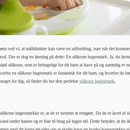
n ved vi, at måltidstider kan være en udfordring, især når det kommer
 rod. Der er dog en løsning på dette: En silikone hagesmæk. Ja, du læste
lød silikone, som er behageligt for dit barn at have på og samtidig er n
vorfor en silikone hagesmæk er fantastisk for dit barn, og hvorfor du bør
noget for dig, så finder du her den perfekte
silikone hagesmæk.
silikone hagesmække er, at de er nemme at rengøre. Da de er lavet af sil
 vand under hanen og er klar til brug på ingen tid. Dette betyder, at du
men med dit barns tøj eller om at skulle have en bunke hagesmække på