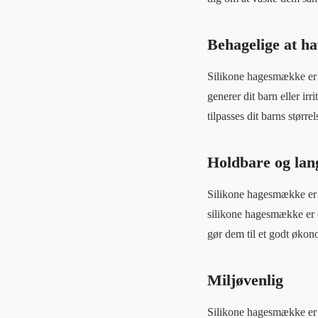
Behagelige at h
Silikone hagesmække er d
generer dit barn eller i
tilpasses dit barns større
Holdbare og lan
Silikone hagesmække er k
silikone hagesmække er o
gør dem til et godt økon
Miljøvenlig
Silikone hagesmække er og