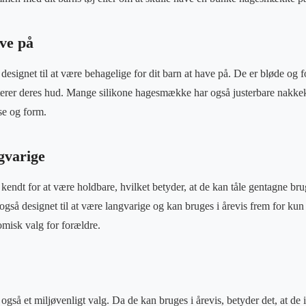
ave på
esignet til at være behagelige for dit barn at have på. De er bløde og 
rriterer deres hud. Mange silikone hagesmække har også justerbare nakke
lse og form.
gvarige
endt for at være holdbare, hvilket betyder, at de kan tåle gentagne b
gså designet til at være langvarige og kan bruges i årevis frem for kun 
omisk valg for forældre.
så et miljøvenligt valg. Da de kan bruges i årevis, betyder det, at de ik