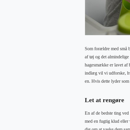
Som forældre med små bør
af tøj og det almindelige
hagesmække er lavet af b
indlæg vil vi udforske, h
en. Hvis dette lyder som 
Let at rengøre
En af de bedste ting ved 
med en fugtig klud eller
dig om at vaske dem sam