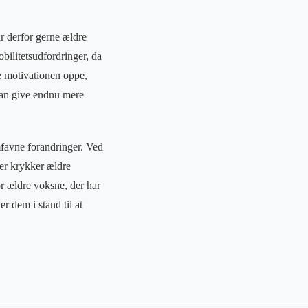
dr derfor gerne ældre
obilitetsudfordringer, da
de motivationen oppe,
kan give endnu mere
mfavne forandringer. Ved
ver krykker ældre
or ældre voksne, der har
r dem i stand til at