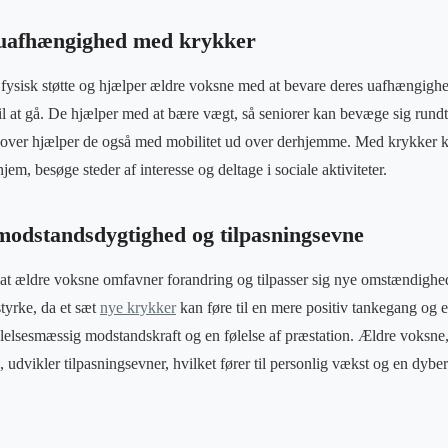
g uafhængighed med krykker
fysisk støtte og hjælper ældre voksne med at bevare deres uafhængighe
til at gå. De hjælper med at bære vægt, så seniorer kan bevæge sig rundt
over hjælper de også med mobilitet ud over derhjemme. Med krykker ka
jem, besøge steder af interesse og deltage i sociale aktiviteter.
modstandsdygtighed og tilpasningsevne
 at ældre voksne omfavner forandring og tilpasser sig nye omstændighe
tyrke, da et sæt
nye krykker
kan føre til en mere positiv tankegang og en
lelsesmæssig modstandskraft og en følelse af præstation. Ældre voksne
 udvikler tilpasningsevner, hvilket fører til personlig vækst og en dyber