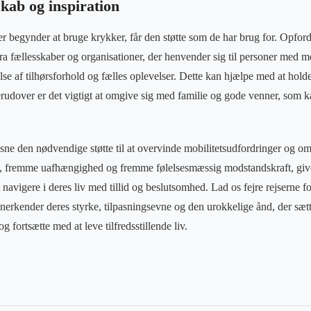
skab og inspiration
der begynder at bruge krykker, får den støtte som de har brug for. Opfor
 fra fællesskaber og organisationer, der henvender sig til personer med m
lse af tilhørsforhold og fælles oplevelser. Dette kan hjælpe med at hol
erudover er det vigtigt at omgive sig med familie og gode venner, som 
ne den nødvendige støtte til at overvinde mobilitetsudfordringer og o
itet, fremme uafhængighed og fremme følelsesmæssig modstandskraft, gi
 navigere i deres liv med tillid og beslutsomhed. Lad os fejre rejserne f
 anerkender deres styrke, tilpasningsevne og den urokkelige ånd, der sætte
 fortsætte med at leve tilfredsstillende liv.