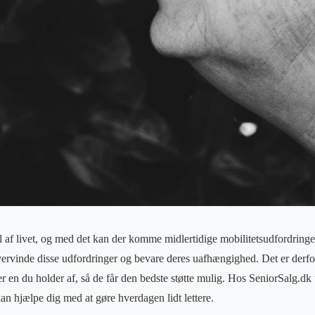
el af livet, og med det kan der komme midlertidige mobilitetsudfordringe
vervinde disse udfordringer og bevare deres uafhængighed. Det er derfor 
ler en du holder af, så de får den bedste støtte mulig. Hos SeniorSalg.dk t
an hjælpe dig med at gøre hverdagen lidt lettere.