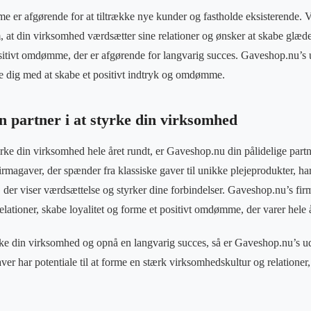
er afgørende for at tiltrække nye kunder og fastholde eksisterende. V
 at din virksomhed værdsætter sine relationer og ønsker at skabe glæd
positivt omdømme, der er afgørende for langvarig succes. Gaveshop.nu’s 
pe dig med at skabe et positivt indtryk og omdømme.
n partner i at styrke din virksomhed
yrke din virksomhed hele året rundt, er Gaveshop.nu din pålidelige part
rmagaver, der spænder fra klassiske gaver til unikke plejeprodukter, ha
, der viser værdsættelse og styrker dine forbindelser. Gaveshop.nu’s fi
lationer, skabe loyalitet og forme et positivt omdømme, der varer hele å
rke din virksomhed og opnå en langvarig succes, så er Gaveshop.nu’s u
ver har potentiale til at forme en stærk virksomhedskultur og relationer, 