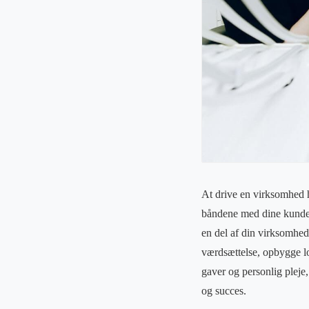
At drive en virksomhed h
båndene med dine kunder
en del af din virksomheds
værdsættelse, opbygge l
gaver og personlig pleje
og succes.