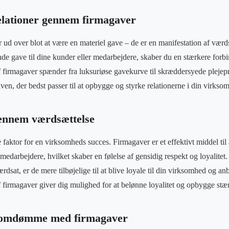
lationer gennem firmagaver
 ud over blot at være en materiel gave – de er en manifestation af vær
e gave til dine kunder eller medarbejdere, skaber du en stærkere forbin
firmagaver spænder fra luksuriøse gavekurve til skræddersyede plejepr
ven, der bedst passer til at opbygge og styrke relationerne i din virkso
gennem værdsættelse
 faktor for en virksomheds succes. Firmagaver er et effektivt middel til
medarbejdere, hvilket skaber en følelse af gensidig respekt og loyalitet
rdsat, er de mere tilbøjelige til at blive loyale til din virksomhed og anb
firmagaver giver dig mulighed for at belønne loyalitet og opbygge stær
vt omdømme med firmagaver