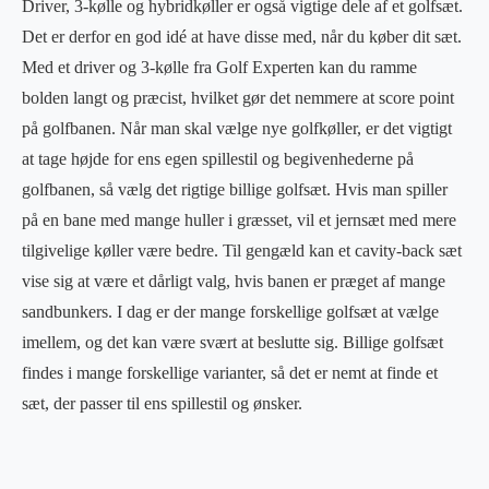
Driver, 3-kølle og hybridkøller er også vigtige dele af et golfsæt.
Det er derfor en god idé at have disse med, når du køber dit sæt.
Med et driver og 3-kølle fra Golf Experten kan du ramme
bolden langt og præcist, hvilket gør det nemmere at score point
på golfbanen. Når man skal vælge nye golfkøller, er det vigtigt
at tage højde for ens egen spillestil og begivenhederne på
golfbanen, så vælg det rigtige billige golfsæt. Hvis man spiller
på en bane med mange huller i græsset, vil et jernsæt med mere
tilgivelige køller være bedre. Til gengæld kan et cavity-back sæt
vise sig at være et dårligt valg, hvis banen er præget af mange
sandbunkers. I dag er der mange forskellige golfsæt at vælge
imellem, og det kan være svært at beslutte sig. Billige golfsæt
findes i mange forskellige varianter, så det er nemt at finde et
sæt, der passer til ens spillestil og ønsker.