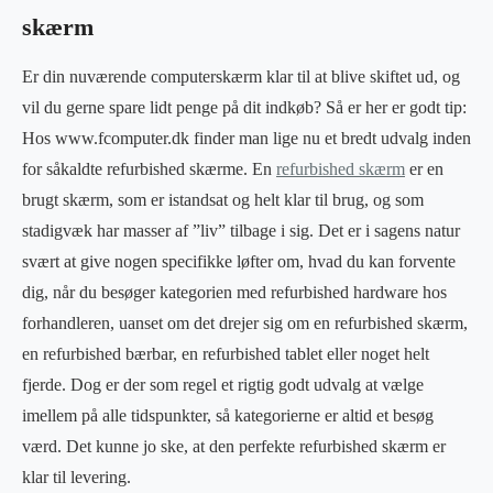
skærm
Er din nuværende computerskærm klar til at blive skiftet ud, og
vil du gerne spare lidt penge på dit indkøb? Så er her er godt tip:
Hos www.fcomputer.dk finder man lige nu et bredt udvalg inden
for såkaldte refurbished skærme. En
refurbished skærm
er en
brugt skærm, som er istandsat og helt klar til brug, og som
stadigvæk har masser af ”liv” tilbage i sig. Det er i sagens natur
svært at give nogen specifikke løfter om, hvad du kan forvente
dig, når du besøger kategorien med refurbished hardware hos
forhandleren, uanset om det drejer sig om en refurbished skærm,
en refurbished bærbar, en refurbished tablet eller noget helt
fjerde. Dog er der som regel et rigtig godt udvalg at vælge
imellem på alle tidspunkter, så kategorierne er altid et besøg
værd. Det kunne jo ske, at den perfekte refurbished skærm er
klar til levering.