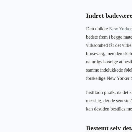
Indret badevær
Den unikke
New Yorker
bedste frem i begge mate
virksomhed får det virk
brusevæg, men den skaber
naturligvis vælge at bes
samme indelukkede følels
forskellige New Yorker 
firstfloorcph.dk, da det 
messing, der de seneste å
kan desuden bestilles me
Bestemt selv det