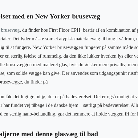
elset med en New Yorker brusevæg
 brusevæg
, du finder hos First Floor CPH, består af en kombination af gl
rialer. Det lyder måske som et atypisk materialevalg til brug i vådrum
elig til at fungere. New Yorker brusevæggen fungerer på samme måde s
 en særlig følelse af rummelig, da den ikke lukker hverken lys eller 
tille brusevæggen med matteret glas, hvis du ønsker mere privatliv, men 
e, som solide vægge kan give. Der anvendes som udgangspunkt rustfrit v
brusevægge, du finder på
kan tåle det fugtige miljø, der er på badeværelset. Det er også muligt at
r har fundet vej tilbage i de danske hjem – særligt på badeværelset. All
d en særlig nano-behandling, gør det nemmere at holde væggen fri for 
aljerne med denne glasvæg til bad