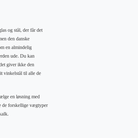
as og stål, der får det
, men den danske
om en almindelig
verden ude. Du kan
det giver ikke den
inkelstål til alle de
 vælge en løsning med
e de forskellige vægtyper
kalk.