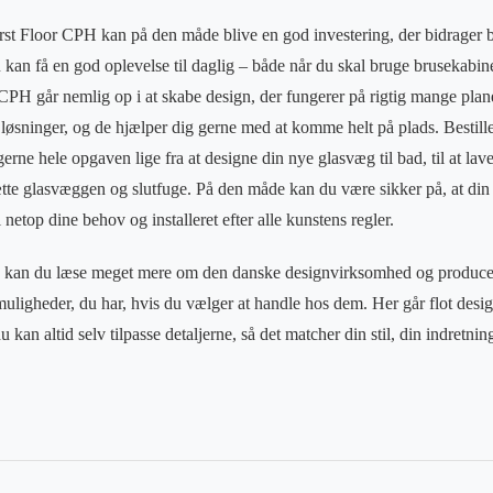
irst Floor CPH kan på den måde blive en god investering, der bidrager b
u kan få en god oplevelse til daglig – både når du skal bruge brusekabin
 CPH går nemlig op i at skabe design, der fungerer på rigtig mange plane
sninger, og de hjælper dig gerne med at komme helt på plads. Bestille
erne hele opgaven lige fra at designe din nye glasvæg til bad, til at lav
ætte glasvæggen og slutfuge. På den måde kan du være sikker på, at din 
 netop dine behov og installeret efter alle kunstens regler.
k kan du læse meget mere om den danske designvirksomhed og produce
ligheder, du har, hvis du vælger at handle hos dem. Her går flot desig
 kan altid selv tilpasse detaljerne, så det matcher din stil, din indretnin