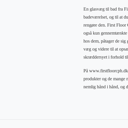
En glasvæg til bad fra F
badeværelset, og til at d
rengøre den. First Floor
også kun gennemtænkte lø
hos dem, påtager de sig g
væg og videre til at ops
skræddersyet i forhold til
På www.firstfloorcph.d
produkter og de mange mu
nemlig hånd i hånd, og du