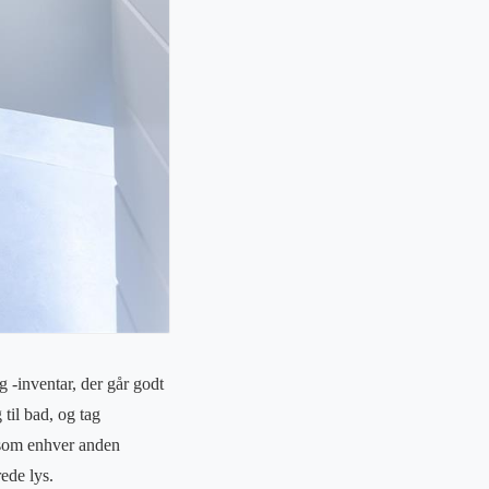
g -inventar, der går godt
til bad, og tag
e som enhver anden
ede lys.