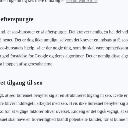
 siden lige nu og læs mere omkring et
seo bureau Århus
.
efterspurgte
d, at seo-bureauer er så efterspurgte. Det kræver nemlig en hel del vide
nettet. Det er dog ikke umuligt, selvom det kræver en indsats at få seo 
 seo-bureauets hjælp, så er der nogle ting, som du skal være opmærksom p
en god forståelse for Google og deres algoritmer. Det er nemlig disse al
st i toppen af søgeresultaterne.
t tilgang til seo
gt, at seo-bureauet benytter sig af en struktureret tilgang til seo. Dette er
tre bliver inddraget i arbejdet med seo. Hvis ikke bureauet benytter sig af
 for, at vigtige faktorer bliver overset. Endelig er det også vigtigt, at 
reauet skal have en troværdighed blandt potentielle kunder, for at kunne få