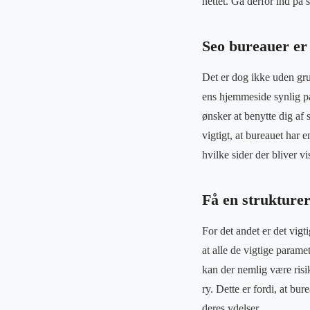
nettet. Gå derfor ind på
Seo bureauer er 
Det er dog ikke uden grun
ens hjemmeside synlig på 
ønsker at benytte dig af
vigtigt, at bureauet har 
hvilke sider der bliver vi
Få en strukturere
For det andet er det vigti
at alle de vigtige parame
kan der nemlig være risiko
ry. Dette er fordi, at bu
deres ydelser.