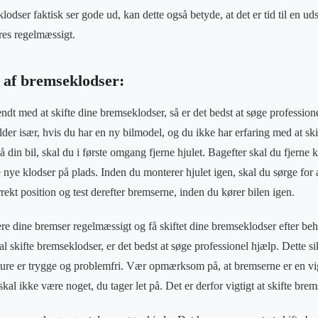
klodser faktisk ser gode ud, kan dette også betyde, at det er tid til en ud
res regelmæssigt.
ft af bremseklodser:
ndt med at skifte dine bremseklodser, så er det bedst at søge professionel
der især, hvis du har en ny bilmodel, og du ikke har erfaring med at ski
 din bil, skal du i første omgang fjerne hjulet. Bagefter skal du fjerne 
nye klodser på plads. Inden du monterer hjulet igen, skal du sørge for at
rrekt position og test derefter bremserne, inden du kører bilen igen.
lere dine bremser regelmæssigt og få skiftet dine bremseklodser efter be
l skifte bremseklodser, er det bedst at søge professionel hjælp. Dette sik
ture er trygge og problemfri. Vær opmærksom på, at bremserne er en vigt
kal ikke være noget, du tager let på. Det er derfor vigtigt at skifte bre