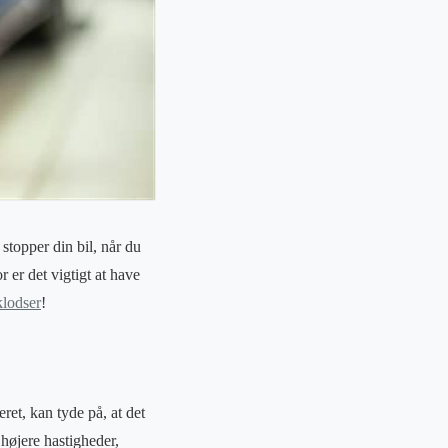
stopper din bil, når du
r er det vigtigt at have
klodser
!
ret, kan tyde på, at det
 højere hastigheder,