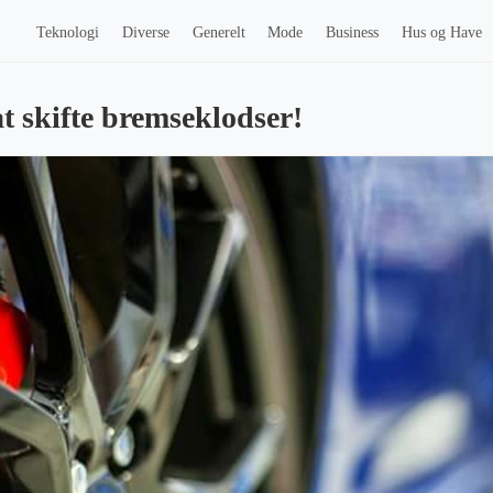
Teknologi
Diverse
Generelt
Mode
Business
Hus og Have
at skifte bremseklodser!