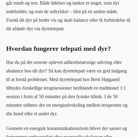
går rundt og tror. Både følelser og tanker er noget, som dyr
indeholder, og som de udtrykker – blot på en anden måde.
Forstå dit dyr på bedre vis og skab balance eller få forbindelse til
dit afdøde dyr via dyretelepati.
Hvordan fungerer telepati med dyr?
Har du på det seneste oplevet adfærdsmæssige udsving eller
ubalance hos dit dyr? Så kan dyretelepati være en god indgang
til at forstå problemet. Med dyretelepati hos Berit Højgaard
tilbydes forskellige terapisessioner heriblandt en traditionel 1:1
session i form af 50 minutter på den fysiske klinik. I de 50
minutter udføres der en energiudveksling mellem terapeuten og
din hund eller et andet dyr.
Gennem en energisk kommunikationsform bliver der sanset og
fornemmet omhyggeligt efter eventuelle ubalancer eller