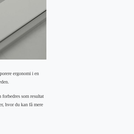
rporere ergonomi i en
eden.
 forbedres som resultat
er, hvor du kan få mere