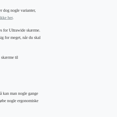
 dog nogle varianter,
ikke her
.
es for Ultrawide skærme.
ig for meget, når du skal
 skærme til
 så kan man nogle gange
 købe nogle ergonomiske