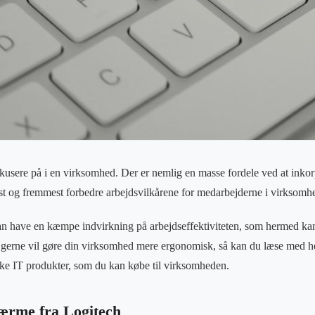
okusere på i en virksomhed. Der er nemlig en masse fordele ved at inko
st og fremmest forbedre arbejdsvilkårene for medarbejderne i virksomh
an have en kæmpe indvirkning på arbejdseffektiviteten, som hermed kan
s gerne vil gøre din virksomhed mere ergonomisk, så kan du læse med h
ke IT produkter, som du kan købe til virksomheden.
ærme fra Logitech