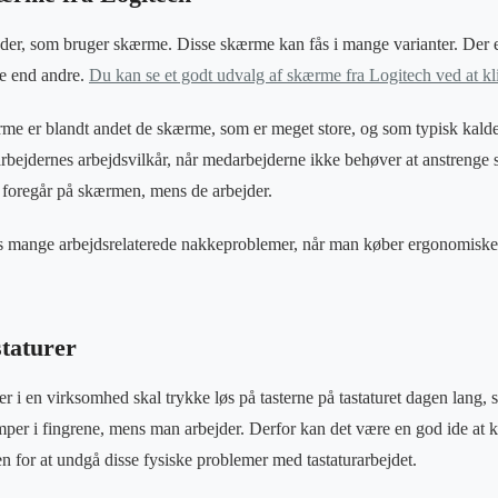
er, som bruger skærme. Disse skærme kan fås i mange varianter. Der er
e end andre.
Du kan se et godt udvalg af skærme fra Logitech ved at kl
e er blandt andet de skærme, som er meget store, og som typisk kald
bejdernes arbejdsvilkår, når medarbejderne ikke behøver at anstrenge s
er foregår på skærmen, mens de arbejder.
ves mange arbejdsrelaterede nakkeproblemer, når man køber ergonomiske
taturer
i en virksomhed skal trykke løs på tasterne på tastaturet dagen lang,
mper i fingrene, mens man arbejder. Derfor kan det være en god ide at
en for at undgå disse fysiske problemer med tastaturarbejdet.