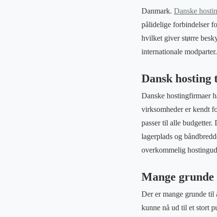
Danmark.
Danske hosti
pålidelige forbindelser f
hvilket giver større bes
internationale modparter.
Dansk hosting 
Danske hostingfirmaer har
virksomheder er kendt fo
passer til alle budgette
lagerplads og båndbredde
overkommelig hostingudb
Mange grunde t
Der er mange grunde til a
kunne nå ud til et stort