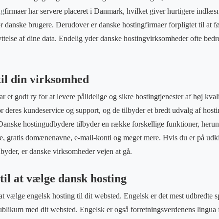
ng
firmaer har servere placeret i Danmark, hvilket giver hurtigere indlæs
or danske brugere. Derudover er danske hostingfirmaer forpligtet til at 
kyttelse af dine data. Endelig yder danske hostingvirksomheder ofte bed
til din virksomhed
 et godt ry for at levere pålidelige og sikre hostingtjenester af høj kval
r deres kundeservice og support, og de tilbyder et bredt udvalg af hos
r. Danske hostingudbydere tilbyder en række forskellige funktioner, her
, gratis domænenavne, e-mail-konti og meget mere. Hvis du er på udkig
yder, er danske virksomheder vejen at gå.
il at vælge dansk hosting
t vælge engelsk hosting til dit websted. Engelsk er det mest udbredte sp
 publikum med dit websted. Engelsk er også forretningsverdenens lingua 