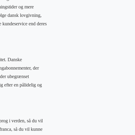
ningstider og mere
følge dansk lovgivning,
re kundeservice end deres
itet. Danske
tingabonnementer, der
under ubegrænset
 efter en pålidelig og
rog i verden, så du vil
franca, så du vil kunne