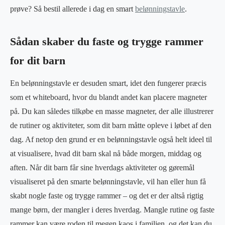
prøve? Så bestil allerede i dag en smart
belønningstavle
.
Sådan skaber du faste og trygge rammer
for dit barn
En belønningstavle er desuden smart, idet den fungerer præcis
som et whiteboard, hvor du blandt andet kan placere magneter
på. Du kan således tilkøbe en masse magneter, der alle illustrerer
de rutiner og aktiviteter, som dit barn måtte opleve i løbet af den
dag. Af netop den grund er en belønningstavle også helt ideel til
at visualisere, hvad dit barn skal nå både morgen, middag og
aften. Når dit barn får sine hverdags aktiviteter og gøremål
visualiseret på den smarte belønningstavle, vil han eller hun få
skabt nogle faste og trygge rammer – og det er der altså rigtig
mange børn, der mangler i deres hverdag. Mangle rutine og faste
rammer kan være roden til megen kaos i familien, og det kan du