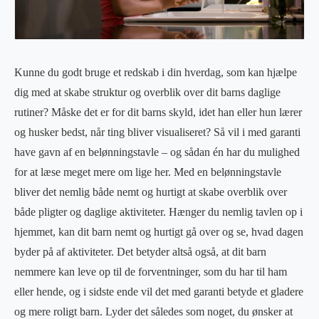
Kunne du godt bruge et redskab i din hverdag, som kan hjælpe
dig med at skabe struktur og overblik over dit barns daglige
rutiner? Måske det er for dit barns skyld, idet han eller hun lærer
og husker bedst, når ting bliver visualiseret? Så vil i med garanti
have gavn af en belønningstavle – og sådan én har du mulighed
for at læse meget mere om lige her. Med en belønningstavle
bliver det nemlig både nemt og hurtigt at skabe overblik over
både pligter og daglige aktiviteter. Hænger du nemlig tavlen op i
hjemmet, kan dit barn nemt og hurtigt gå over og se, hvad dagen
byder på af aktiviteter. Det betyder altså også, at dit barn
nemmere kan leve op til de forventninger, som du har til ham
eller hende, og i sidste ende vil det med garanti betyde et gladere
og mere roligt barn. Lyder det således som noget, du ønsker at