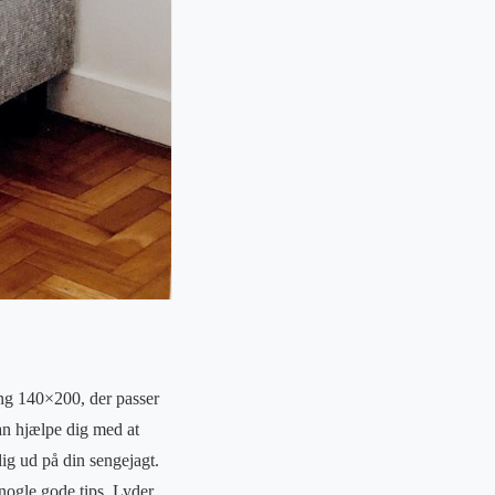
seng 140×200, der passer
an hjælpe dig med at
ig ud på din sengejagt.
nogle gode tips. Lyder