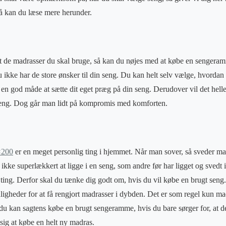
å kan du læse mere herunder.
t de madrasser du skal bruge, så kan du nøjes med at købe en sengeram
u ikke har de store ønsker til din seng. Du kan helt selv vælge, hvorda
 en god måde at sætte dit eget præg på din seng. Derudover vil det helle
seng. Dog går man lidt på kompromis med komforten.
×200
er en meget personlig ting i hjemmet. Når man sover, så sveder ma
ikke superlækkert at ligge i en seng, som andre før har ligget og svedt 
me ting. Derfor skal du tænke dig godt om, hvis du vil købe en brugt sen
igheder for at få rengjort madrasser i dybden. Det er som regel kun ma
 du kan sagtens købe en brugt sengeramme, hvis du bare sørger for, at d
sig at købe en helt ny madras.