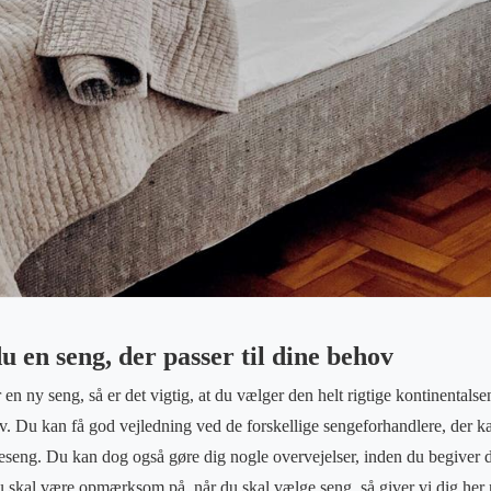
 en seng, der passer til dine behov
 en ny seng, så er det vigtig, at du vælger den helt rigtige kontinental
ov. Du kan få god vejledning ved de forskellige sengeforhandlere, der k
eseng. Du kan dog også gøre dig nogle overvejelser, inden du begiver d
u skal være opmærksom på, når du skal vælge seng, så giver vi dig her 