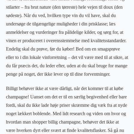
stilarter – fra brut nature (den tørreste) hele vejen til doux (den
sødeste). Når du ved, hvilken type vin du vil have, skal du
undersøge de tilgængelige muligheder i din prisklasse; læs
anmeldelser og vurderinger fra pålidelige kilder, og sørg for, at
vinen er produceret i overensstemmelse med kvalitetsstandarder.
Endelig skal du prøve, før du køber! Bed om en smagsprøve
eller to i din lokale vinforretning – det vil være med til at sikre, at
du får præcis det, du leder efter, uden at du skal bruge for mange
penge på noget, der ikke lever op til dine forventninger.
Billigt behøver ikke at være dårligt, når det kommer til at købe
champagne! Uanset om det er til en særlig begivenhed eller bare
fordi, skal du ikke lade høje priser skræmme dig væk fra at nyde
noget lækkert boblende. Med lidt research og viden om hvor og
hvordan man shopper billig champagne, behøver det ikke at
være hverken dyrt eller svært at finde kvalitetsflasker. Så gå nu