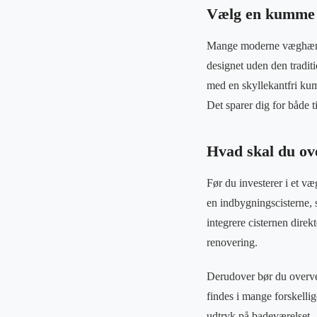
Vælg en kumme u
Mange moderne væghængte 
designet uden den traditi
med en skyllekantfri kum
Det sparer dig for både t
Hvad skal du ov
Før du investerer i et væ
en indbygningscisterne, 
integrere cisternen direkt
renovering.
Derudover bør du overvej
findes i mange forskelli
udtryk på badeværelset.