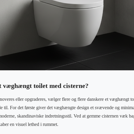
t væghængt toilet med cisterne?
noveres eller opgraderes, vælger flere og flere danskere et væghængt toi
 til. For det første giver det væghængte design et svævende og minima
 moderne, skandinaviske indretningsstil. Ved at gemme cisternen væk ba
kaber en visuel lethed i rummet.