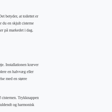
 betyder, at toilettet er
 du en skjult cisterne
er på markedet i dag.
øje. Installationen kræver
blere en halvvæg eller
delse med en større
af cisternen. Trykknappen
 fuldendt og harmonisk