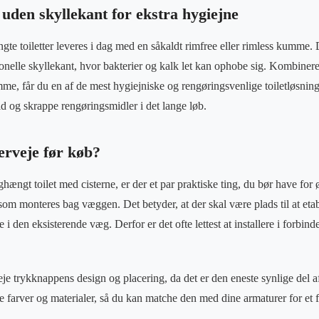
den skyllekant for ekstra hygiejne
toiletter leveres i dag med en såkaldt rimfree eller rimless kumme. Det
onelle skyllekant, hvor bakterier og kalk let kan ophobe sig. Kombinerer
me, får du en af de mest hygiejniske og rengøringsvenlige toiletløsning
id og skrappe rengøringsmidler i det lange løb.
erveje før køb?
ghængt toilet med cisterne, er der et par praktiske ting, du bør have for 
som monteres bag væggen. Det betyder, at der skal være plads til at eta
e i den eksisterende væg. Derfor er det ofte lettest at installere i forbin
e trykknappens design og placering, da det er den eneste synlige del 
ge farver og materialer, så du kan matche den med dine armaturer for et