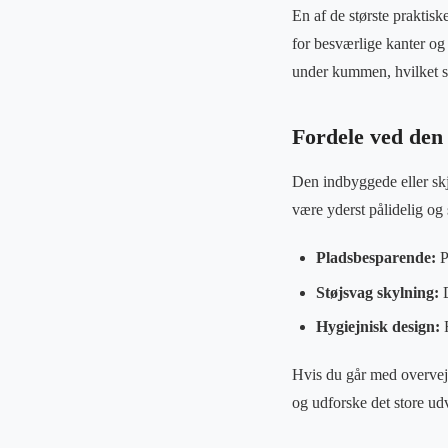
En af de største praktisk
for besværlige kanter og
under kummen, hvilket si
Fordele ved den 
Den indbyggede eller skju
være yderst pålidelig og 
Pladsbesparende:
P
Støjsvag skylning:
D
Hygiejnisk design:
F
Hvis du går med overvej
og udforske det store udv