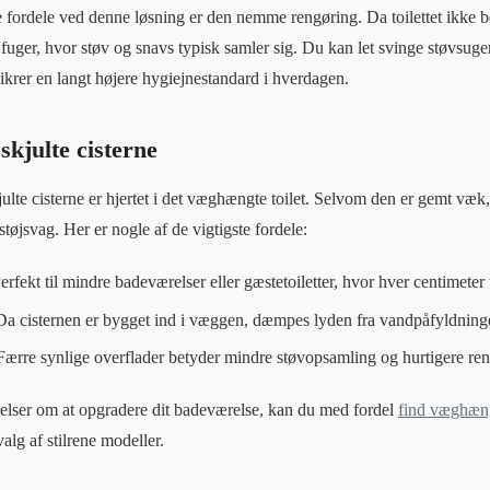
e fordele ved denne løsning er den nemme rengøring. Da toilettet ikke be
 fuger, hvor støv og snavs typisk samler sig. Du kan let svinge støvsug
krer en langt højere hygiejnestandard i hverdagen.
skjulte cisterne
lte cisterne er hjertet i det væghængte toilet. Selvom den er gemt væk, 
støjsvag. Her er nogle af de vigtigste fordele:
erfekt til mindre badeværelser eller gæstetoiletter, hvor hver centimeter 
a cisternen er bygget ind i væggen, dæmpes lyden fra vandpåfyldning
ærre synlige overflader betyder mindre støvopsamling og hurtigere ren
elser om at opgradere dit badeværelse, kan du med fordel
find væghængt
alg af stilrene modeller.