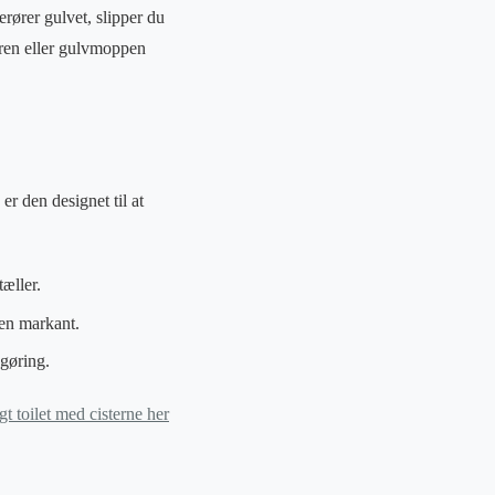
rører gulvet, slipper du
eren eller gulvmoppen
er den designet til at
tæller.
en markant.
gøring.
 toilet med cisterne her