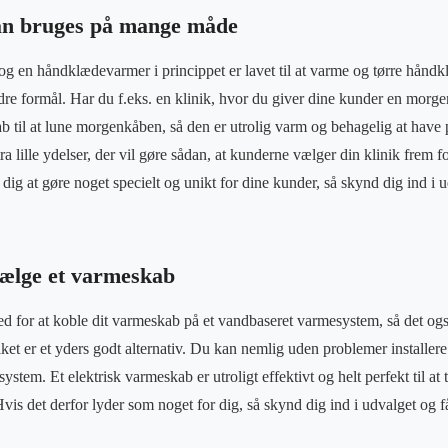
n bruges på mange måde
g en håndklædevarmer i princippet er lavet til at varme og tørre håndkl
andre formål. Har du f.eks. en klinik, hvor du giver dine kunder en mor
ab til at lune morgenkåben, så den er utrolig varm og behagelig at have
ra lille ydelser, der vil gøre sådan, at kunderne vælger din klinik frem 
ig at gøre noget specielt og unikt for dine kunder, så skynd dig ind i ud
vælge et varmeskab
d for at koble dit varmeskab på et vandbaseret varmesystem, så det ogs
lket er et yders godt alternativ. Du kan nemlig uden problemer installer
system. Et elektrisk varmeskab er utroligt effektivt og helt perfekt til at
vis det derfor lyder som noget for dig, så skynd dig ind i udvalget og f