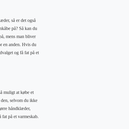
æder, så er det også
genkåbe på? Så kan du
 på, mens man bliver
for en anden. Hvis du
valget og få fat på et
å muligt at købe et
e den, selvom du ikke
 tørre håndklæder,
å fat på et varmeskab.