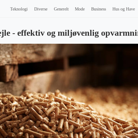
Teknologi
Diverse
Generelt
Mode
Business
Hus og Have
ejle - effektiv og miljøvenlig opvarmn