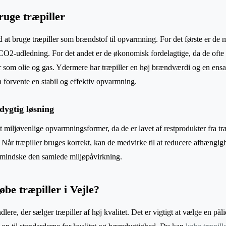
ruge træpiller
 at bruge træpiller som brændstof til opvarmning. For det første er de m
 CO2-udledning. For det andet er de økonomisk fordelagtige, da de ofte 
er som olie og gas. Ydermere har træpiller en høj brændværdi og en ensa
n forvente en stabil og effektiv opvarmning.
dygtig løsning
t miljøvenlige opvarmningsformer, da de er lavet af restprodukter fra tr
 Når træpiller bruges korrekt, kan de medvirke til at reducere afhængigh
mindske den samlede miljøpåvirkning.
be træpiller i Vejle?
ndlere, der sælger træpiller af høj kvalitet. Det er vigtigt at vælge en på