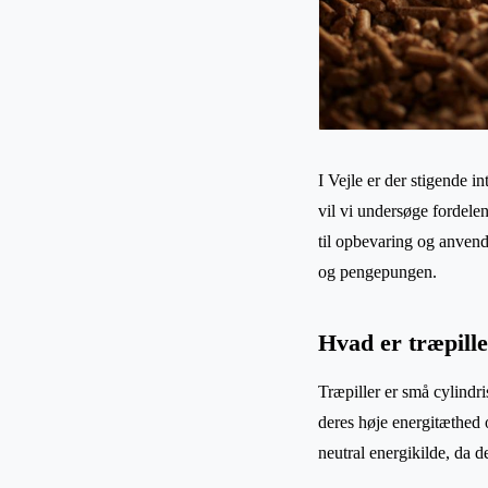
I Vejle er der stigende i
vil vi undersøge fordele
til opbevaring og anvend
og pengepungen.
Hvad er træpill
Træpiller er små cylindr
deres høje energitæthed o
neutral energikilde, da