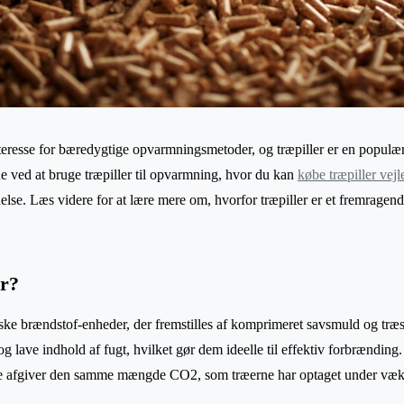
nteresse for bæredygtige opvarmningsmetoder, og træpiller er en populær
ne ved at bruge træpiller til opvarmning, hvor du kan
købe træpiller vejl
else. Læs videre for at lære mere om, hvorfor træpiller er et fremragend
er?
iske brændstof-enheder, der fremstilles af komprimeret savsmuld og træs
g lave indhold af fugt, hvilket gør dem ideelle til effektiv forbrænding
 de afgiver den samme mængde CO2, som træerne har optaget under væk