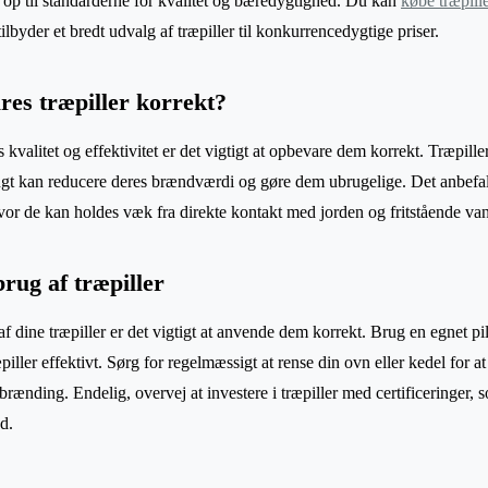
er op til standarderne for kvalitet og bæredygtighed. Du kan
købe træpille
lbyder et bredt udvalg af træpiller til konkurrencedygtige priser.
es træpiller korrekt?
s kvalitet og effektivitet er det vigtigt at opbevare dem korrekt. Træpille
ugt kan reducere deres brændværdi og gøre dem ubrugelige. Det anbefale
 hvor de kan holdes væk fra direkte kontakt med jorden og fritstående va
 brug af træpiller
af dine træpiller er det vigtigt at anvende dem korrekt. Brug en egnet pil
æpiller effektivt. Sørg for regelmæssigt at rense din ovn eller kedel for 
brænding. Endelig, overvej at investere i træpiller med certificeringer, 
d.