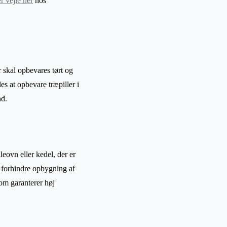
r vejle her
hos
r skal opbevares tørt og
s at opbevare træpiller i
nd.
leovn eller kedel, der er
at forhindre opbygning af
som garanterer høj