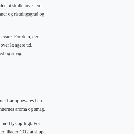
en at skulle investere i
nner og ristningsgrad og
bevare. For dem, der
over længere tid.
hed og smag.
ner bør opbevares i en
bønnernes aroma og smag.
 mod lys og fugt. For
r tillader CO2 at slippe