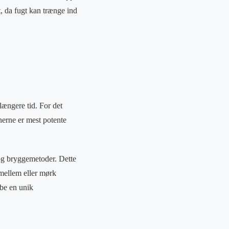
, da fugt kan trænge ind
 længere tid. For det
nerne er mest potente
 og bryggemetoder. Dette
mellem eller mørk
abe en unik