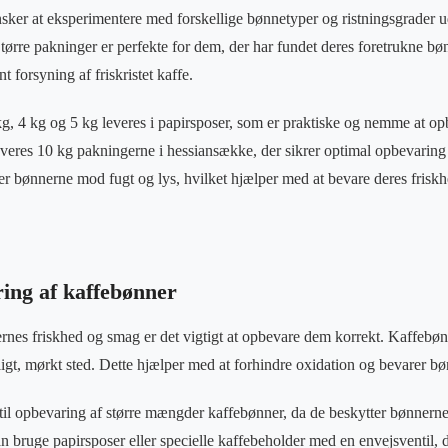
nsker at eksperimentere med forskellige bønnetyper og ristningsgrader ud
ørre pakninger er perfekte for dem, der har fundet deres foretrukne bø
t forsyning af friskristet kaffe.
g, 4 kg og 5 kg leveres i papirsposer, som er praktiske og nemme at op
veres 10 kg pakningerne i hessiansække, der sikrer optimal opbevaring 
r bønnerne mod fugt og lys, hvilket hjælper med at bevare deres frisk
ing af kaffebønner
rnes friskhed og smag er det vigtigt at opbevare dem korrekt. Kaffebøn
øligt, mørkt sted. Dette hjælper med at forhindre oxidation og bevarer 
til opbevaring af større mængder kaffebønner, da de beskytter bønnerne
ruge papirsposer eller specielle kaffebeholder med en envejsventil, de