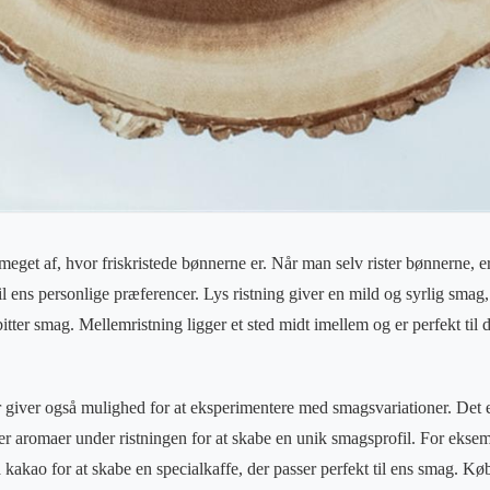
get af, hvor friskristede bønnerne er. Når man selv rister bønnerne, er
til ens personlige præferencer. Lys ristning giver en mild og syrlig sma
itter smag. Mellemristning ligger et sted midt imellem og er perfekt til
r giver også mulighed for at eksperimentere med smagsvariationer. Det er
ller aromaer under ristningen for at skabe en unik smagsprofil. For ekse
a kakao for at skabe en specialkaffe, der passer perfekt til ens smag. K