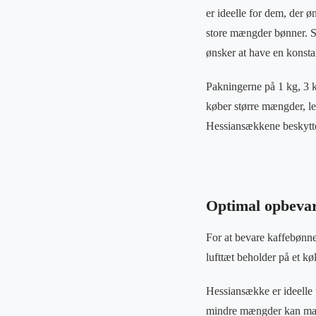
er ideelle for dem, der ø
store mængder bønner. St
ønsker at have en konstan
Pakningerne på 1 kg, 3 k
køber større mængder, le
Hessiansækkene beskytte
Optimal opbevar
For at bevare kaffebønne
lufttæt beholder på et k
Hessiansække er ideelle 
mindre mængder kan man b