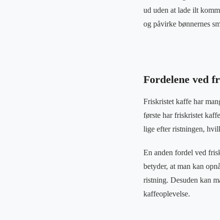
ud uden at lade ilt komm
og påvirke bønnernes s
Fordelene ved fr
Friskristet kaffe har mang
første har friskristet k
lige efter ristningen, hvi
En anden fordel ved frisk
betyder, at man kan opnå
ristning. Desuden kan ma
kaffeoplevelse.