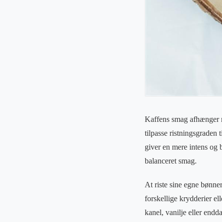
Kaffens smag afhænger me
tilpasse ristningsgraden 
giver en mere intens og b
balanceret smag.
At riste sine egne bønne
forskellige krydderier e
kanel, vanilje eller endd