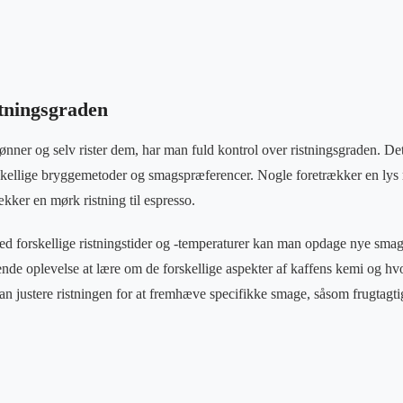
stningsgraden
nner og selv rister dem, har man fuld kontrol over ristningsgraden. De
orskellige bryggemetoder og smagspræferencer. Nogle foretrækker en lys r
kker en mørk ristning til espresso.
d forskellige ristningstider og -temperaturer kan man opdage nye smag
nde oplevelse at lære om de forskellige aspekter af kaffens kemi og hv
justere ristningen for at fremhæve specifikke smage, såsom frugtagtig