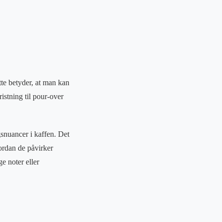
tte betyder, at man kan
istning til pour-over
snuancer i kaffen. Det
ordan de påvirker
e noter eller