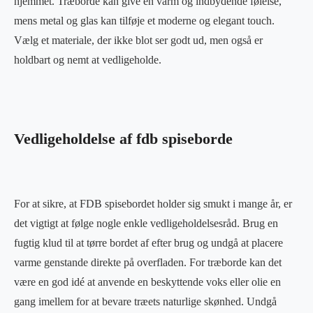
hjemmet. Træborde kan give en varm og indbydende følelse,
mens metal og glas kan tilføje et moderne og elegant touch.
Vælg et materiale, der ikke blot ser godt ud, men også er
holdbart og nemt at vedligeholde.
Vedligeholdelse af fdb spiseborde
For at sikre, at FDB spisebordet holder sig smukt i mange år, er
det vigtigt at følge nogle enkle vedligeholdelsesråd. Brug en
fugtig klud til at tørre bordet af efter brug og undgå at placere
varme genstande direkte på overfladen. For træborde kan det
være en god idé at anvende en beskyttende voks eller olie en
gang imellem for at bevare træets naturlige skønhed. Undgå