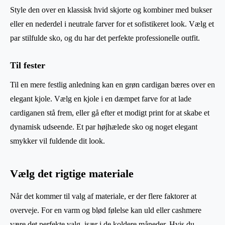
Style den over en klassisk hvid skjorte og kombiner med bukser
eller en nederdel i neutrale farver for et sofistikeret look. Vælg et
par stilfulde sko, og du har det perfekte professionelle outfit.
Til fester
Til en mere festlig anledning kan en grøn cardigan bæres over en
elegant kjole. Vælg en kjole i en dæmpet farve for at lade
cardiganen stå frem, eller gå efter et modigt print for at skabe et
dynamisk udseende. Et par højhælede sko og noget elegant
smykker vil fuldende dit look.
Vælg det rigtige materiale
Når det kommer til valg af materiale, er der flere faktorer at
overveje. For en varm og blød følelse kan uld eller cashmere
være det perfekte valg, især i de koldere måneder. Hvis du