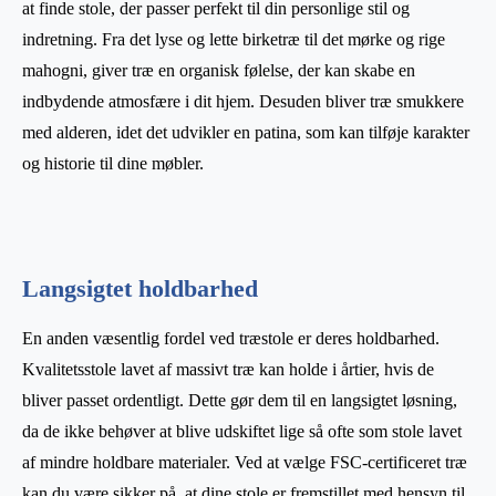
at finde stole, der passer perfekt til din personlige stil og
indretning. Fra det lyse og lette birketræ til det mørke og rige
mahogni, giver træ en organisk følelse, der kan skabe en
indbydende atmosfære i dit hjem. Desuden bliver træ smukkere
med alderen, idet det udvikler en patina, som kan tilføje karakter
og historie til dine møbler.
Langsigtet holdbarhed
En anden væsentlig fordel ved træstole er deres holdbarhed.
Kvalitetsstole lavet af massivt træ kan holde i årtier, hvis de
bliver passet ordentligt. Dette gør dem til en langsigtet løsning,
da de ikke behøver at blive udskiftet lige så ofte som stole lavet
af mindre holdbare materialer. Ved at vælge FSC-certificeret træ
kan du være sikker på, at dine stole er fremstillet med hensyn til